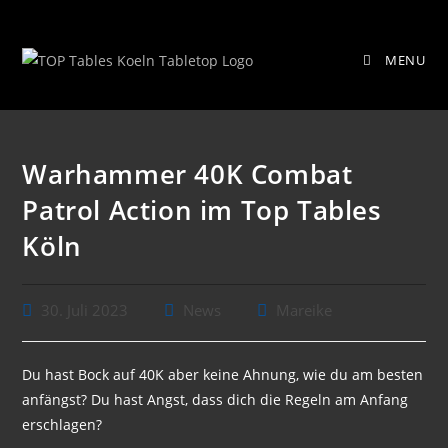
Zum
Warhammer 40K Combat Patrol
Inhalt
MENU
springen
Action im Top Tables Köln
Warhammer 40K Combat
Patrol Action im Top Tables
Köln
Beitrag
Beitrags-
Beitrags-
30. Juli 2023
News
Mareike
veröffentlicht:
Kategorie:
Autor:
Du hast Bock auf 40K aber keine Ahnung, wie du am besten
anfängst? Du hast Angst, dass dich die Regeln am Anfang
erschlagen?