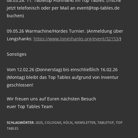
08.03.26: 11. Tabletop Flohmarkt im Top Tables. (Tische
jetzt telefonisch oder per Mail an event@top-tables.de
buchen)
09.05.26 Warmachine/Hordes Turnier. (Anmeldung über
Longshanks:
https://www.longshanks.org/event/32153/
)
Sonstiges
Vom 12.02.26 (Donnerstag) bis einschließlich 16.02.26
(Montag) bleibt das Top Tables aufgrund von Inventur
geschlossen!
Wir freuen uns auf Euren nächsten Besuch
euer Top Tables Team
SCHLAGWÖRTER
:
2025
,
COLOGNE
,
KÖLN
,
NEWSLETTER
,
TABLETOP
,
TOP
TABLES