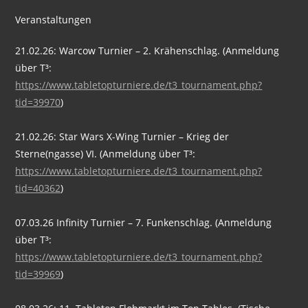
Veranstaltungen
21.02.26: Warcow Turnier – 2. Krähenschlag. (Anmeldung
über T³:
https://www.tabletopturniere.de/t3_tournament.php?
tid=39970
)
21.02.26: Star Wars X-Wing Turnier – Krieg der
Sterne(ngasse) VI. (Anmeldung über T³:
https://www.tabletopturniere.de/t3_tournament.php?
tid=40362
)
07.03.26 Infinity Turnier – 7. Funkenschlag. (Anmeldung
über T³:
https://www.tabletopturniere.de/t3_tournament.php?
tid=39969
)