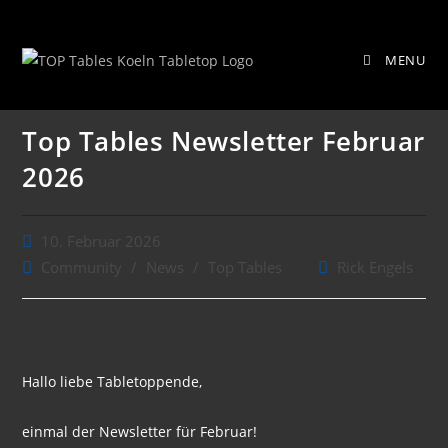
Zum
Top Tables Newsletter Februar 2026
Inhalt
MENU
springen
Top Tables Newsletter Februar
2026
Beitrag
10. Februar 2026
veröffentlicht:
Beitrags-
Beitrags-
Community
/
News
/
Top Tables
Rick Engels
Kategorie:
Autor:
Hallo liebe Tabletoppende,
einmal der Newsletter für Februar!