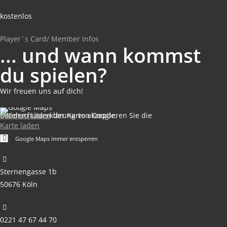
kostenlos
Player´s Card/ Member Infos
... und wann kommst
du spielen?
Wir freuen uns auf dich!
Mit dem Laden der Karte akzeptieren Sie die Datenschutzerklärung von Google.
Mehr erfahren
Karte laden
Google Maps immer entsperren
Sternengasse 1b
50676 Köln
0221 47 67 44 70