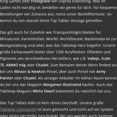
King Games oder
Frostgrave
von Osprey Publishing. Was im
Laden nicht vorrätig ist, bestellen wir gerne für dich. Für bequeme
Bestellungen von Zuhause aus, nutze unser Bestellformular. So
kannst du von überall deine Top Tables Vorzüge genießen.
Das gilt auch für Zubehör wie Transportmöglichkeiten für
Miniaturen, Kartenhüllen, Würfel, Würfelbeutel, Bastelmaterial zur
Basegestaltung und alles, was das Tabletop-Herz begehrt. Unsere
große Farbauswahl bietet über 1200 Acrylfarben, Ölfarben und
Pigmente von verschiedenen Herstellern, wie z.B.
Vallejo
,
Scale
75
,
AMMO
mig
oder
Citadel
. Zum Bemalen deiner Minis findest du
bei uns
Winsor & Newton
Pinsel, aber auch Pinsel von
Army
Painter
oder
Citadel
. Als einziger Anbieter im Kölner Raum kannst
du bei uns das Magazin
Wargames Illustrated
kaufen. Auch das
Tabletop-Magazin
White Dwarf
bekommst du natürlich bei uns.
Das Top Tables Köln ist kein reines Geschäft. Unsere große
Tabletop Community
ist bunt gemischt und nicht auf ein System
oder einen Hersteller beschränkt. Bei uns werden auch Systeme