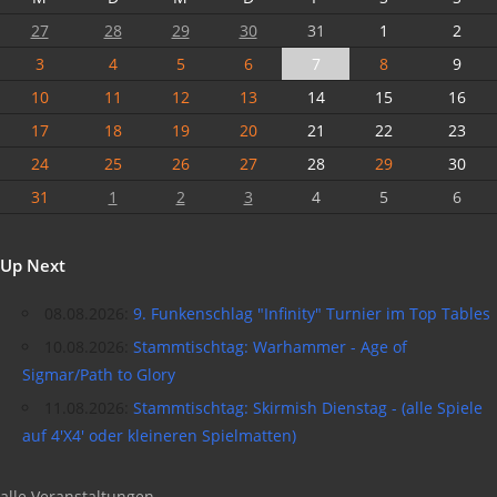
27
28
29
30
31
1
2
3
4
5
6
7
8
9
10
11
12
13
14
15
16
17
18
19
20
21
22
23
24
25
26
27
28
29
30
31
1
2
3
4
5
6
Up Next
08.08.2026:
9. Funkenschlag "Infinity" Turnier im Top Tables
10.08.2026:
Stammtischtag: Warhammer - Age of
Sigmar/Path to Glory
11.08.2026:
Stammtischtag: Skirmish Dienstag - (alle Spiele
auf 4'X4' oder kleineren Spielmatten)
alle Veranstaltungen