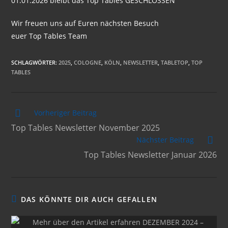
01.01.2026 bleibt das Top Tables GESCHLOSSEN
Wir freuen uns auf Euren nächsten Besuch
euer Top Tables Team
SCHLAGWÖRTER
:
2025
,
COLOGNE
,
KÖLN
,
NEWSLETTER
,
TABLETOP
,
TOP
TABLES
Weitere
Vorheriger Beitrag
Artikel
Top Tables Newsletter November 2025
ansehen
Nächster Beitrag
Top Tables Newsletter Januar 2026
DAS KÖNNTE DIR AUCH GEFALLEN