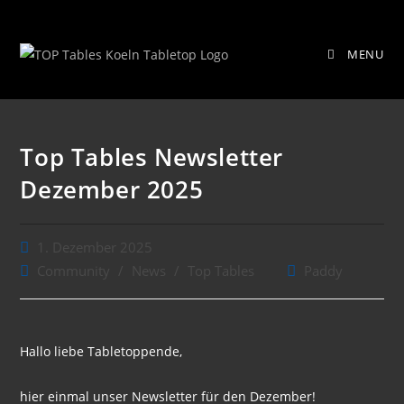
Zum
Top Tables Newsletter Dezember
Inhalt
MENU
springen
2025
Top Tables Newsletter
Dezember 2025
Beitrag
1. Dezember 2025
veröffentlicht:
Beitrags-
Beitrags-
Community
/
News
/
Top Tables
Paddy
Kategorie:
Autor:
Hallo liebe Tabletoppende,
hier einmal unser Newsletter für den Dezember!