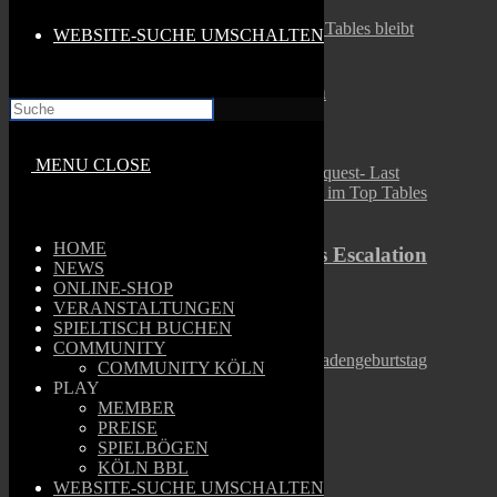
WEBSITE-SUCHE UMSCHALTEN
Top Tables bleibt heute geschlossen
29. Januar 2023
MENU
CLOSE
HOME
Conquest- Last Argument of Kings Escalation
NEWS
League im Top Tables Köln
ONLINE-SHOP
VERANSTALTUNGEN
30. Juli 2023
SPIELTISCH BUCHEN
COMMUNITY
COMMUNITY KÖLN
PLAY
MEMBER
6. Ladengeburtstag im Top Tables
PREISE
SPIELBÖGEN
24. April 2023
KÖLN BBL
WEBSITE-SUCHE UMSCHALTEN