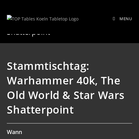
Zum
Stammtischtag: Warhammer 40k,
Inhalt
MENU
springen
The Old World & Star Wars
Shatterpoint
Stammtischtag:
Warhammer 40k, The
Old World & Star Wars
Shatterpoint
Wann