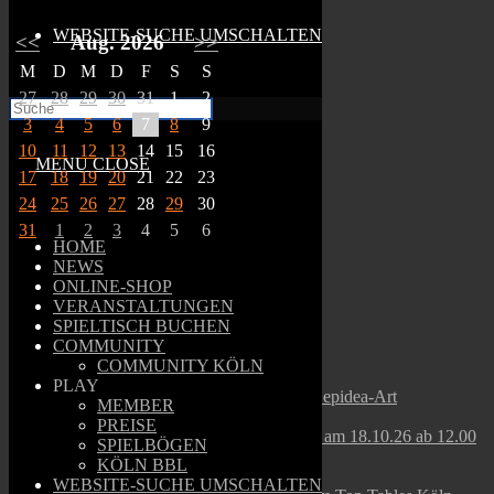
WEBSITE-SUCHE UMSCHALTEN
<<
Aug. 2026
>>
M
D
M
D
F
S
S
27
28
29
30
31
1
2
3
4
5
6
7
8
9
10
11
12
13
14
15
16
MENU
CLOSE
17
18
19
20
21
22
23
24
25
26
27
28
29
30
31
1
2
3
4
5
6
HOME
NEWS
Facebook
Instagram
ONLINE-SHOP
VERANSTALTUNGEN
SPIELTISCH BUCHEN
COMMUNITY
Latest News
COMMUNITY KÖLN
PLAY
Beginner Malkurs im Top Tables mit Sepidea-Art
MEMBER
Top Tables Newsletter August 2026
PREISE
13. Tabletop Flohmarkt im Top Tables am 18.10.26 ab 12.00
SPIELBÖGEN
Uhr
KÖLN BBL
Top Tables Newsletter Juli 2026
WEBSITE-SUCHE UMSCHALTEN