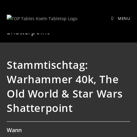
Zum
Stammtischtag: Warhammer 40k,
Inhalt
MENU
springen
The Old World & Star Wars
Shatterpoint
Stammtischtag:
Warhammer 40k, The
Old World & Star Wars
Shatterpoint
Wann