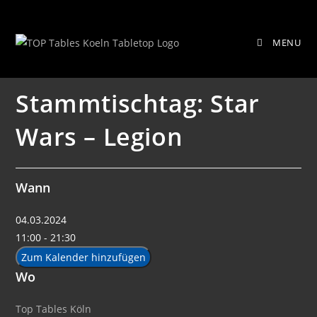
Zum
Stammtischtag: Star Wars – Legion
Inhalt
MENU
springen
Stammtischtag: Star
Wars – Legion
Wann
04.03.2024
11:00 - 21:30
Zum Kalender hinzufügen
Wo
Top Tables Köln