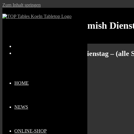
Zum Inhalt springen
Stammtischtag: Skirmish Diensta
Stammtischtag: Skirmish Dienstag – (alle S
Wann
05.05.2026
HOME
Ganztägig
Zum Kalender hinzufügen
Wo
NEWS
Top Tables
Sternengasse 1b, Köln, NRW, 50676, NRW
Veranstaltungstyp
ONLINE-SHOP