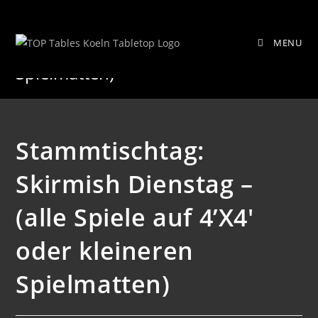
Zum
Stammtischtag: Skirmish Dienstag –
Inhalt
MENU
springen
(alle Spiele auf 4’X4′ oder kleineren
Spielmatten)
Stammtischtag:
Skirmish Dienstag –
(alle Spiele auf 4’X4′
oder kleineren
Spielmatten)