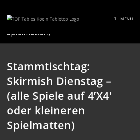
Zum
Stammtischtag: Skirmish Dienstag –
Inhalt
MENU
springen
(alle Spiele auf 4’X4′ oder kleineren
Spielmatten)
Stammtischtag:
Skirmish Dienstag –
(alle Spiele auf 4’X4′
oder kleineren
Spielmatten)