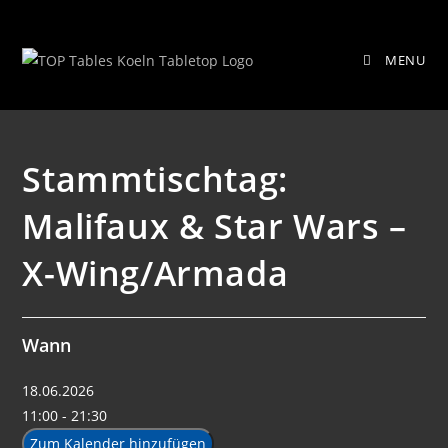
Zum
Stammtischtag: Malifaux & Star
Inhalt
MENU
springen
Wars – X-Wing/Armada
Stammtischtag:
Malifaux & Star Wars –
X-Wing/Armada
Wann
18.06.2026
11:00 - 21:30
Zum Kalender hinzufügen