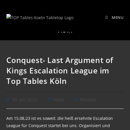
Zum
Conquest- Last Argument of Kings
Inhalt
MENU
springen
Escalation League im Top Tables
Köln
Conquest- Last Argument of
Kings Escalation League im
Top Tables Köln
Beitrag
Beitrags-
Beitrags-
30. Juli 2023
News
Mareike
veröffentlicht:
Kategorie:
Autor:
Am 15.08.23 ist es soweit: die heiß ersehnte Escalation
League für Conquest startet bei uns. Organisiert und