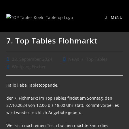
Zum
7. Top Tables Flohmarkt
Inhalt
MENU
springen
7. Top Tables Flohmarkt
Beitrag
Beitrags-
23. September 2024
News
/
Top Tables
veröffentlicht:
Kategorie:
Beitrags-
Wolfgang Fischer
Autor:
Hallo liebe Tabletoppende,
der 7. Flohmarkt im Top Tables findet am Sonntag, den
27.10.2024 von 12.00 bis 18.00 Uhr statt. Kommt vorbei, es
wird wieder reichlich Angebote geben.
Wer sich noch einen Tisch buchen möchte kann dies