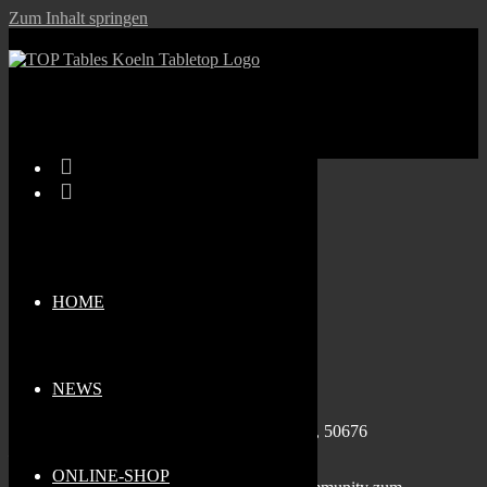
Zum Inhalt springen
W.i.P. Mittwoch
W.i.P. Mittwoch
Wann
28.01.2026
HOME
16:00 - 21:30
Zum Kalender hinzufügen
Wo
NEWS
Top Tables Köln
Sternengasse 1b, Köln, Nordrhein-Westfalen, 50676
Karte nicht verfügbar
ONLINE-SHOP