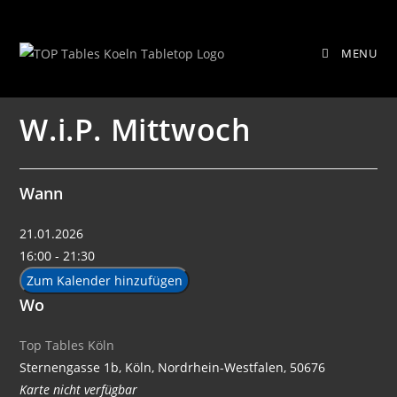
Zum
W.i.P. Mittwoch
Inhalt
MENU
springen
W.i.P. Mittwoch
Wann
21.01.2026
16:00 - 21:30
Zum Kalender hinzufügen
Wo
Top Tables Köln
Sternengasse 1b, Köln, Nordrhein-Westfalen, 50676
Karte nicht verfügbar