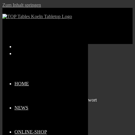
Zum Inhalt springen
Schlagwörter
Nächste Veranstaltung
Keine bevorstehenden Veranstaltungen
Beschreibung
HOME
Kommende Veranstaltungen
Keine Veranstaltungen mit diesem Schlagwort
NEWS
Impressum
Datenschutz
© Copyright - Top Tables 2026
ONLINE-SHOP