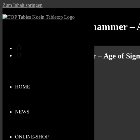
Zum Inhalt springen
Stammtischtag: Warhammer – A
Stammtischtag: Warhammer – Age of Sigm
Wann
29.06.2026
HOME
11:00 - 21:30
Zum Kalender hinzufügen
Wo
NEWS
Top Tables
Sternengasse 1b, Köln, NRW, 50676, NRW
Veranstaltungstyp
ONLINE-SHOP