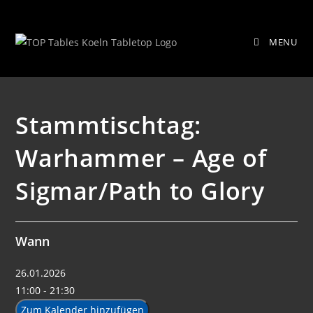
Zum
Stammtischtag: Warhammer – Age
Inhalt
MENU
springen
of Sigmar/Path to Glory
Stammtischtag:
Warhammer – Age of
Sigmar/Path to Glory
Wann
26.01.2026
11:00 - 21:30
Zum Kalender hinzufügen