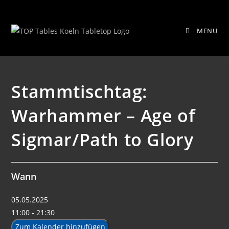
Zum
Stammtischtag: Warhammer – Age
Inhalt
MENU
springen
of Sigmar/Path to Glory
Stammtischtag:
Warhammer – Age of
Sigmar/Path to Glory
Wann
05.05.2025
11:00 - 21:30
Zum Kalender hinzufügen