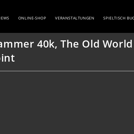
he Old World & Star Wars Shatterpoint
NEWS
ONLINE-SHOP
VERANSTALTUNGEN
SPIELTISCH B
ammer 40k, The Old World
int