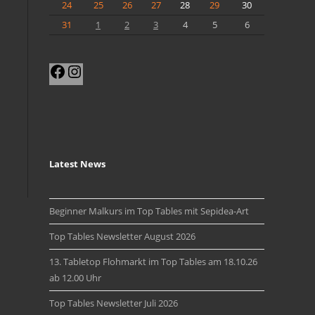
24
25
26
27
28
29
30
31
1
2
3
4
5
6
Facebook
Instagram
Latest News
Beginner Malkurs im Top Tables mit Sepidea-Art
Top Tables Newsletter August 2026
13. Tabletop Flohmarkt im Top Tables am 18.10.26
ab 12.00 Uhr
Top Tables Newsletter Juli 2026