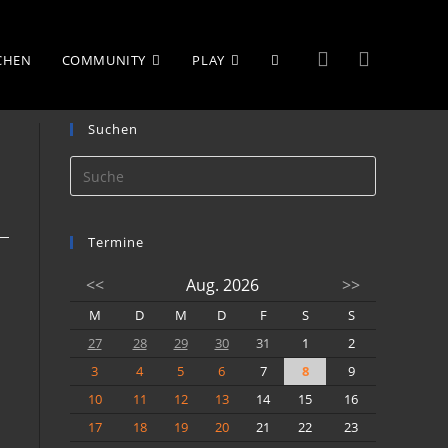
WEBSITE-
UCHEN
COMMUNITY
PLAY
Suchen
SUCHE
UMSCHALTEN
Termine
<<
Aug. 2026
>>
M
D
M
D
F
S
S
27
28
29
30
31
1
2
3
4
5
6
7
8
9
10
11
12
13
14
15
16
17
18
19
20
21
22
23