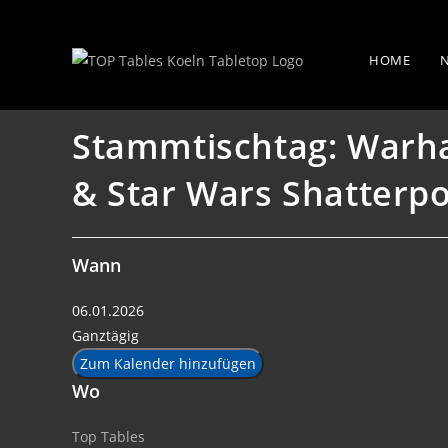
Zum
Stammtischtag: Warhammer 40k, T
Inhalt
HOME
springen
Stammtischtag: Warh
& Star Wars Shatterpo
Wann
06.01.2026
Ganztägig
Zum Kalender hinzufügen
Wo
Top Tables