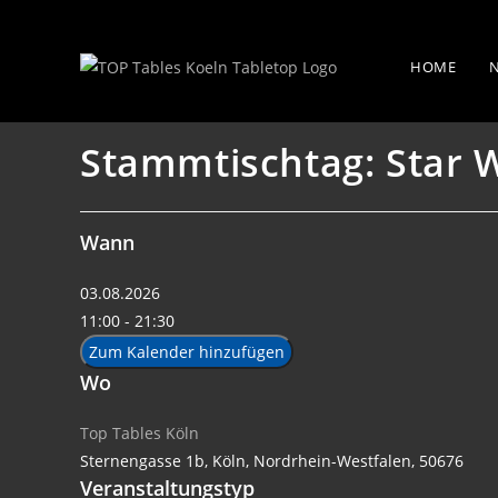
Zum
Stammtischtag: Star Wars – Legio
Inhalt
HOME
springen
Stammtischtag: Star W
Wann
03.08.2026
11:00 - 21:30
Zum Kalender hinzufügen
Wo
Top Tables Köln
Sternengasse 1b, Köln, Nordrhein-Westfalen, 50676
Veranstaltungstyp