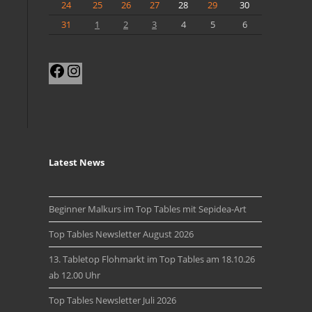
24
25
26
27
28
29
30
31
1
2
3
4
5
6
Facebook
Instagram
Latest News
Beginner Malkurs im Top Tables mit Sepidea-Art
Top Tables Newsletter August 2026
13. Tabletop Flohmarkt im Top Tables am 18.10.26
ab 12.00 Uhr
Top Tables Newsletter Juli 2026