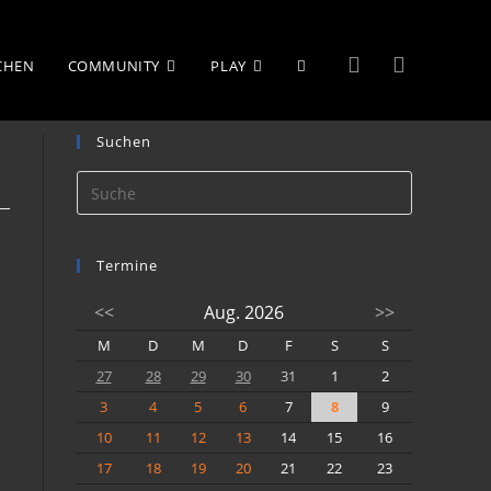
WEBSITE-
UCHEN
COMMUNITY
PLAY
Suchen
SUCHE
UMSCHALTEN
Termine
<<
Aug. 2026
>>
M
D
M
D
F
S
S
27
28
29
30
31
1
2
3
4
5
6
7
8
9
10
11
12
13
14
15
16
17
18
19
20
21
22
23