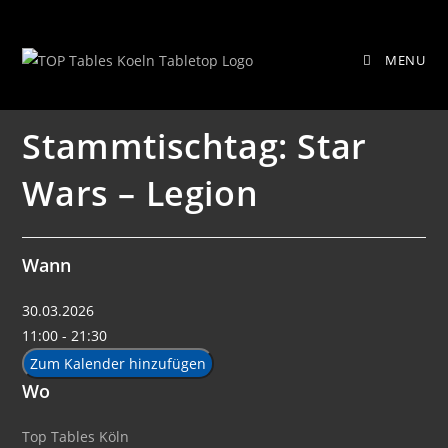
Zum
Stammtischtag: Star Wars – Legion
Inhalt
MENU
springen
Stammtischtag: Star
Wars – Legion
Wann
30.03.2026
11:00 - 21:30
Zum Kalender hinzufügen
Wo
Top Tables Köln