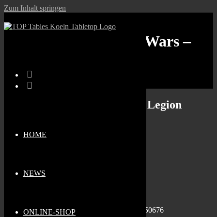
Zum Inhalt springen
Stammtischtag: Star Wars –
Legion
Stammtischtag: Star Wars – Legion
Wann
HOME
02.02.2026
11:00 - 21:30
Zum Kalender hinzufügen
NEWS
Wo
Top Tables Köln
Sternengasse 1b, Köln, Nordrhein-Westfalen, 50676
ONLINE-SHOP