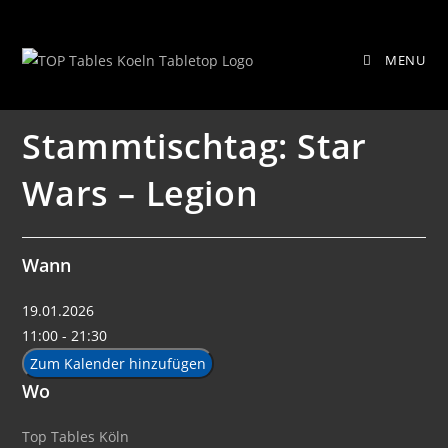
Zum
Stammtischtag: Star Wars – Legion
Inhalt
MENU
springen
Stammtischtag: Star
Wars – Legion
Wann
19.01.2026
11:00 - 21:30
Zum Kalender hinzufügen
Wo
Top Tables Köln