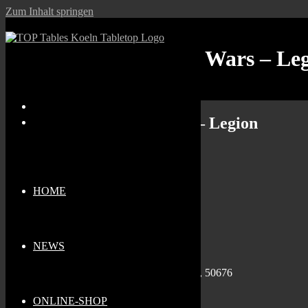
Zum Inhalt springen
Stammtischtag: Star Wars – Le
Stammtischtag: Star Wars – Legion
Wann
18.08.2025
HOME
11:00 - 21:30
Zum Kalender hinzufügen
Wo
NEWS
Top Tables Köln
Sternengasse 1b, Köln, Nordrhein-Westfalen, 50676
Veranstaltungstyp
ONLINE-SHOP