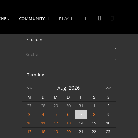
ielmatten)
WEBSITE-
UCHEN
COMMUNITY
PLAY
Suchen
SUCHE
UMSCHALTEN
Termine
<<
Aug. 2026
>>
M
D
M
D
F
S
S
27
28
29
30
31
1
2
3
4
5
6
7
8
9
10
11
12
13
14
15
16
17
18
19
20
21
22
23