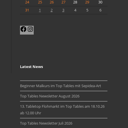
24
25
26
27
28
29
30
31
1
2
3
4
5
6
Facebook
Instagram
Latest News
Beginner Malkurs im Top Tables mit Sepidea-Art
Top Tables Newsletter August 2026
13. Tabletop Flohmarkt im Top Tables am 18.10.26
ab 12.00 Uhr
Top Tables Newsletter Juli 2026