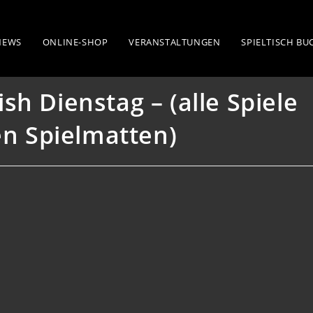
 (alle Spiele auf 4’X4′ oder kleineren Sp
NEWS
ONLINE-SHOP
VERANSTALTUNGEN
SPIELTISCH B
h Dienstag – (alle Spiele
en Spielmatten)