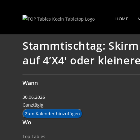
Zum
Stammtischtag: Skirmish Dienstag –
Inhalt
HOME
springen
Stammtischtag: Skirmis
auf 4’X4′ oder kleiner
Wann
30.06.2026
Ganztägig
Zum Kalender hinzufügen
Wo
Top Tables