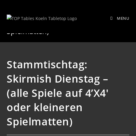
Zum
Stammtischtag: Skirmish Dienstag –
Inhalt
MENU
springen
(alle Spiele auf 4’X4′ oder kleineren
Spielmatten)
Stammtischtag:
Skirmish Dienstag –
(alle Spiele auf 4’X4′
oder kleineren
Spielmatten)