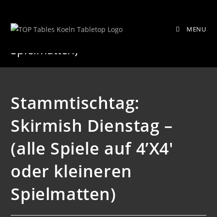
Zum
Stammtischtag: Skirmish Dienstag –
Inhalt
MENU
springen
(alle Spiele auf 4’X4′ oder kleineren
Spielmatten)
Stammtischtag:
Skirmish Dienstag –
(alle Spiele auf 4’X4′
oder kleineren
Spielmatten)