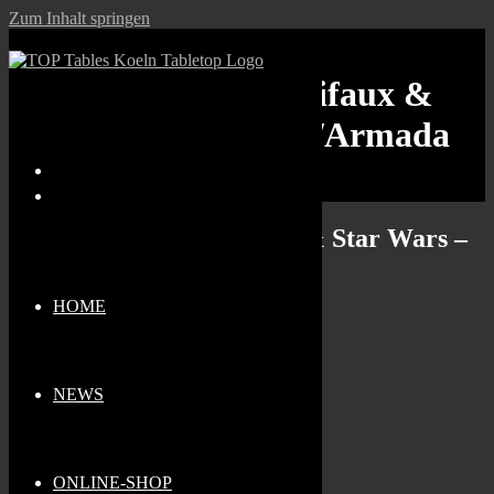
Zum Inhalt springen
Stammtischtag: Malifaux &
Star Wars – X-Wing/Armada
Stammtischtag: Malifaux & Star Wars –
X-Wing/Armada
HOME
Wann
02.07.2026
11:00 - 21:30
NEWS
Zum Kalender hinzufügen
Wo
ONLINE-SHOP
Top Tables