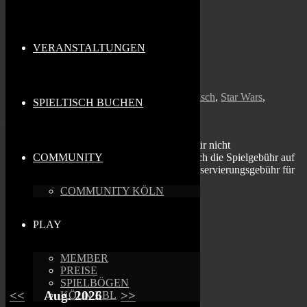
Sternengasse 1b, Köln, NRW, 50676, NRW
Veranstaltungstyp
VERANSTALTUNGEN
Community
Top Tables Tag
Armada
,
Cologne
,
Koeln
,
Malifaux
,
Stammtisch
,
Star Wars
,
SPIELTISCH BUCHEN
Tabletop
,
Top Tables
,
X-Wing
Karte nicht verfügbar
Stammtischtag für die genannten Systeme. Für nicht
COMMUNITY
Mitglieder/Player’s Card Inhaber reduziert sich die Spielgebühr auf
2,00€ für entsprechende Spiele & die Tischreservierungsgebühr für
Stammtischtag-Spiele entfällt.
COMMUNITY KÖLN
Suchen
PLAY
MEMBER
Termine
PREISE
SPIELBÖGEN
<<
Aug. 2026
>>
KÖLN BBL