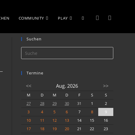
WEBSITE-
UCHEN
COMMUNITY
PLAY
Suchen
SUCHE
UMSCHALTEN
Termine
<<
Aug. 2026
>>
M
D
M
D
F
S
S
27
28
29
30
31
1
2
3
4
5
6
7
8
9
10
11
12
13
14
15
16
17
18
19
20
21
22
23