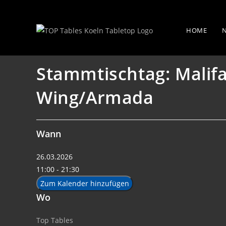
Zum
Stammtischtag: Malifaux & Star 
Inhalt
HOME
springen
Stammtischtag: Malifa
Wing/Armada
Wann
26.03.2026
11:00 - 21:30
Zum Kalender hinzufügen
Wo
Top Tables