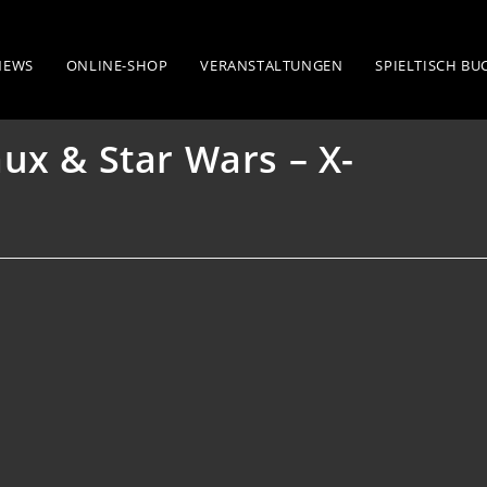
Wars – X-Wing/Armada
NEWS
ONLINE-SHOP
VERANSTALTUNGEN
SPIELTISCH B
ux & Star Wars – X-