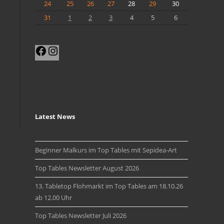
24
25
26
27
28
29
30
31
1
2
3
4
5
6
Facebook
Instagram
Latest News
Beginner Malkurs im Top Tables mit Sepidea-Art
Top Tables Newsletter August 2026
13. Tabletop Flohmarkt im Top Tables am 18.10.26
ab 12.00 Uhr
Top Tables Newsletter Juli 2026