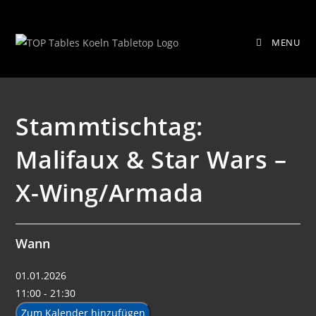
Zum
Stammtischtag: Malifaux & Star
Inhalt
MENU
springen
Wars – X-Wing/Armada
Stammtischtag:
Malifaux & Star Wars –
X-Wing/Armada
Wann
01.01.2026
11:00 - 21:30
Zum Kalender hinzufügen