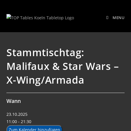
Zum
Stammtischtag: Malifaux & Star
Inhalt
MENU
springen
Wars – X-Wing/Armada
Stammtischtag:
Malifaux & Star Wars –
X-Wing/Armada
Wann
23.10.2025
11:00 - 21:30
Zum Kalender hinzufügen