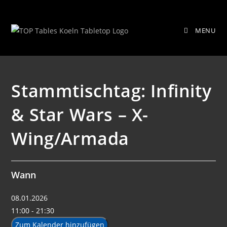
Zum
Stammtischtag: Infinity & Star Wars
Inhalt
MENU
springen
– X-Wing/Armada
Stammtischtag: Infinity
& Star Wars – X-
Wing/Armada
Wann
08.01.2026
11:00 - 21:30
Zum Kalender hinzufügen