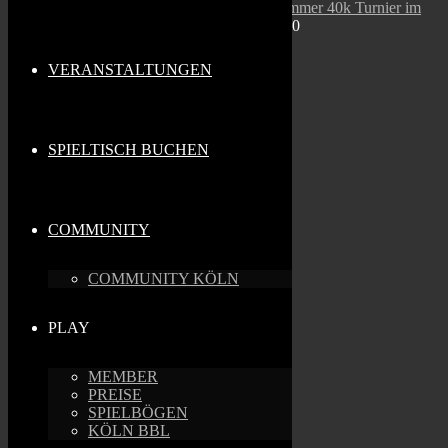
12. DOMination Tournament - Warhammer 40k Turnier im
Top Tables
- 21.11.2026 - 10:00 - 22:00
Impressum
VERANSTALTUNGEN
Datenschutz
© Copyright - Top Tables 2026
SPIELTISCH BUCHEN
COMMUNITY
COMMUNITY KÖLN
PLAY
MEMBER
PREISE
SPIELBÖGEN
KÖLN BBL